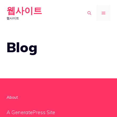
Skip
웹사이트
to
MENU
웹사이트
content
Blog
About
A GeneratePress Site