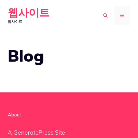
Skip
웹사이트
to
MENU
웹사이트
content
Blog
About
A GeneratePress Site