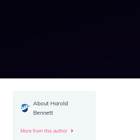
로
About Harold
Bennett
More from this author