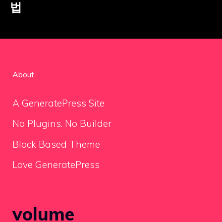
법
About
A GeneratePress Site
No Plugins. No Builder
Block Based Theme
Love GeneratePress
volume